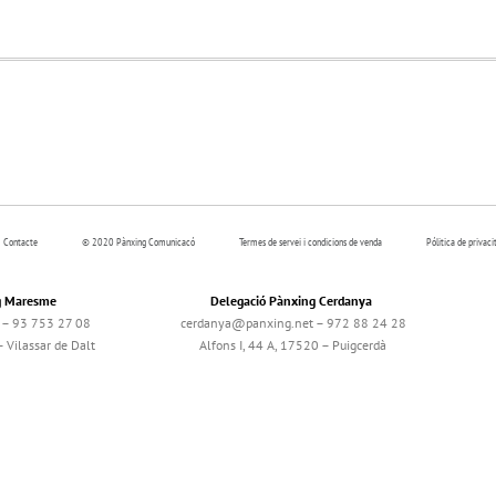
Contacte
© 2020 Pànxing Comunicacó
Termes de servei i condicions de venda
Pólitica de privaci
g Maresme
Delegació Pànxing Cerdanya
– 93 753 27 08
cerdanya@panxing.net – 972 88 24 28
 Vilassar de Dalt
Alfons I, 44 A, 17520 – Puigcerdà