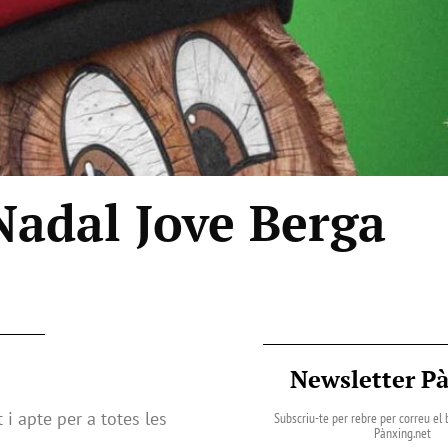
Nadal Jove Berga
Newsletter P
t i apte per a totes les
Subscriu-te per rebre per correu el b
Pànxing.net​