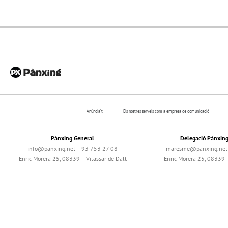
Anúncia’t
Els nostres serveis com a empresa de comunicació
Pànxing General
Delegació Pànxin
info@panxing.net – 93 753 27 08
maresme@panxing.net 
Enric Morera 25, 08339 – Vilassar de Dalt
Enric Morera 25, 08339 –