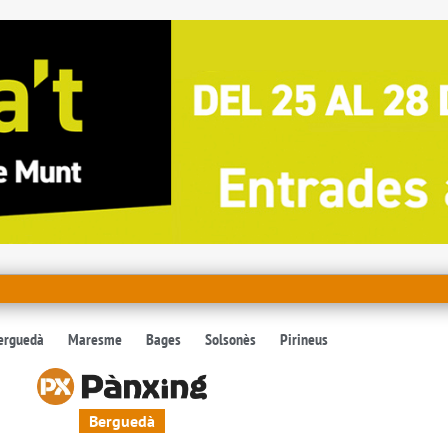
erguedà
Maresme
Bages
Solsonès
Pirineus
Berguedà