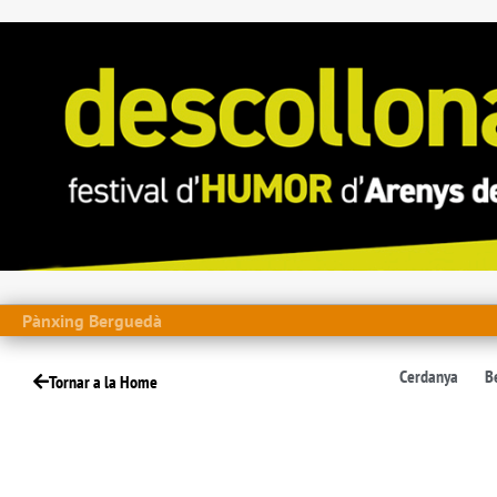
Pànxing Berguedà
Cerdanya
B
Tornar a la Home