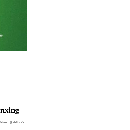
ànxing
utlletí gratuït de