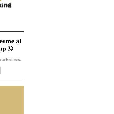
esme al
App
 a les teves mans.