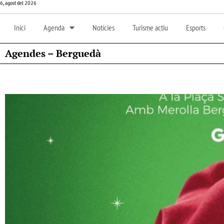
6, agost del 2026
Inici
Agenda
Notícies
Turisme actiu
Esports
Agendes – Berguedà