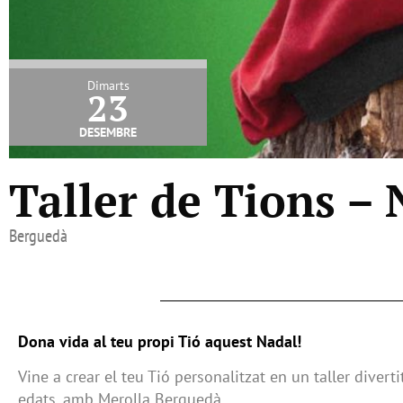
Dimarts
23
desembre
Taller de Tions – 
Berguedà
Dona vida al teu propi Tió aquest Nadal!
Vine a crear el teu Tió personalitzat en un taller diverti
edats, amb Merolla Berguedà.