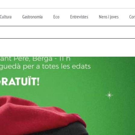
Cultura
Gastronomia
Eco
Entrevistes
Nens i joves
Con