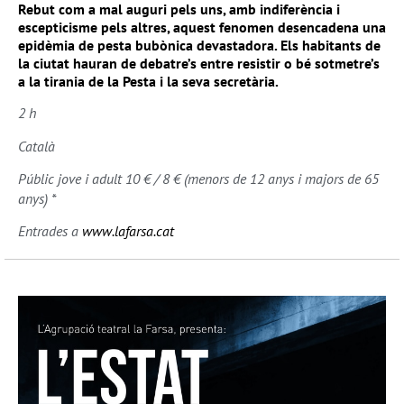
Rebut com a mal auguri pels uns, amb indiferència i
escepticisme pels altres, aquest fenomen desencadena una
epidèmia de pesta bubònica devastadora. Els habitants de
la ciutat hauran de debatre’s entre resistir o bé sotmetre’s
a la tirania de la Pesta i la seva secretària.
2 h
Català
Públic jove i adult 10 € / 8 € (menors de 12 anys i majors de 65
anys) *
Entrades a
www.lafarsa.cat