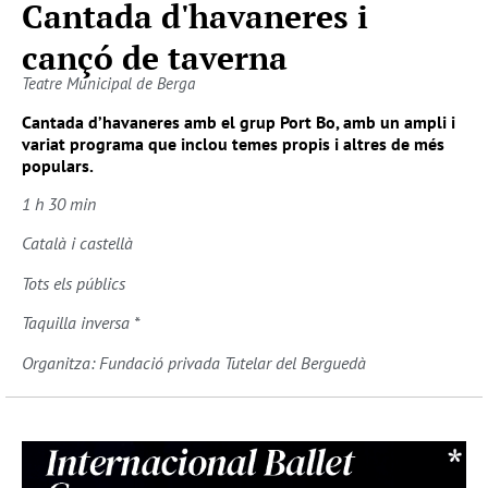
Cantada d'havaneres i
cançó de taverna
Teatre Municipal de Berga
Cantada d’havaneres amb el grup Port Bo, amb un ampli i
variat programa que inclou temes propis i altres de més
populars.
1 h 30 min
Català i castellà
Tots els públics
Taquilla inversa *
Organitza: Fundació privada Tutelar del Berguedà