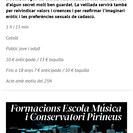
d’algun secret molt ben guardat. La vetllada servirà també
per reivindicar valors i creences i per reafirmar l’imaginari
eròtic i les preferències sexuals de cadascú.
1 h i 15 min
Català
Públic jove i adult
10 € anticipada / 13 € taquilla
Fins a 18 anys 7 € anticipada / 10 € taquilla
Acte amb motiu del 25N