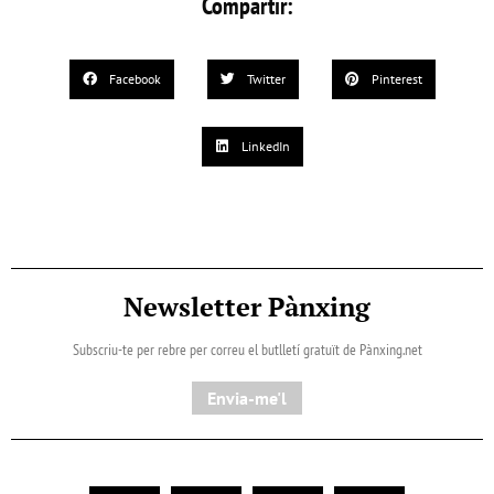
Compartir:
Facebook
Twitter
Pinterest
LinkedIn
Newsletter Pànxing
Subscriu-te per rebre per correu el butlletí gratuït de Pànxing.net​
Envia-me'l