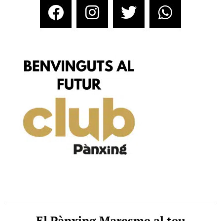
El Pànxing Maresme al teu