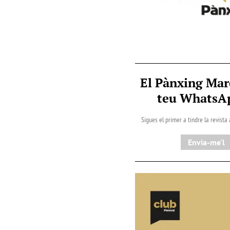
El Pànxing Mar
teu Whats
Sigues el primer a tindre la revista
Envia-me'l