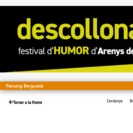
Pànxing Berguedà
Cerdanya
B
Tornar a la Home