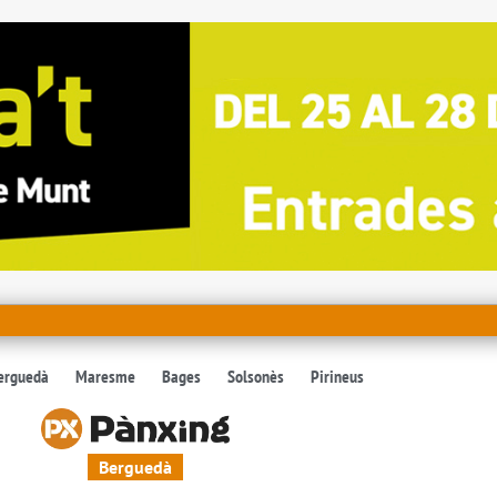
erguedà
Maresme
Bages
Solsonès
Pirineus
Berguedà