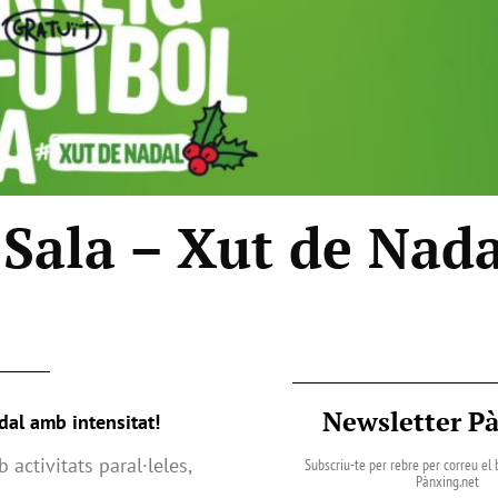
 Sala – Xut de Nada
Newsletter P
dal amb intensitat!
activitats paral·leles,
Subscriu-te per rebre per correu el b
Pànxing.net​