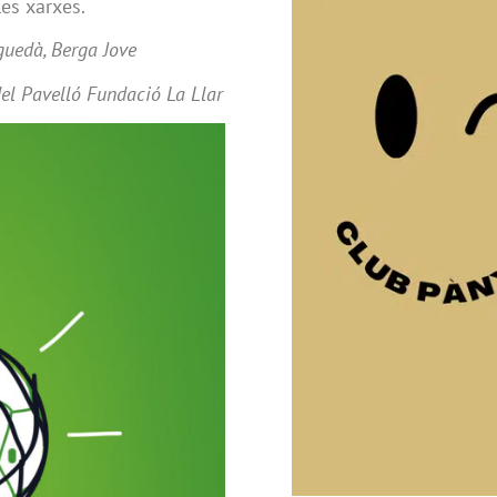
les xarxes.
guedà, Berga Jove
del Pavelló Fundació La Llar