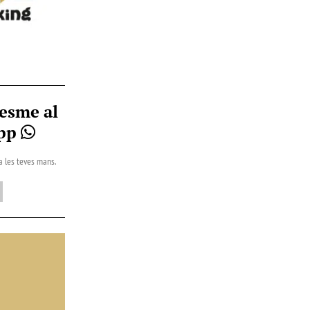
esme al
App
 a les teves mans.