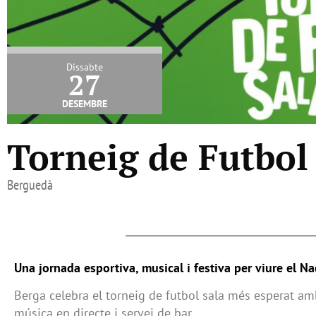
Dissabte
27
desembre
Torneig de Futbol
Berguedà
Una jornada esportiva, musical i festiva per viure el Na
Berga celebra el torneig de futbol sala més esperat amb 
música en directe i servei de bar.