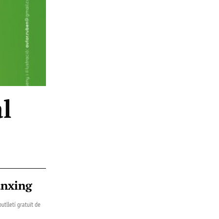
l
ànxing
utlletí gratuït de