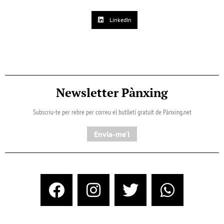
LinkedIn
Newsletter Pànxing
Subscriu-te per rebre per correu el butlletí gratuït de Pànxing.net​
Envia-me'l