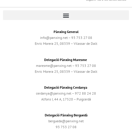
Pànxing General
info@panxing.net – 93 753 27 08
Enric Morera 25, 08339 – Vilassar de Dalt
Delegació Pànxing Maresme
maresme@panxing.net – 93 753 27 08
Enric Morera 25, 08339 – Vilassar de Dalt
Delegació Pànxing Cerdanya
cerdanya@panxing.net – 972 88 24 28
Alfons I, 44 A, 17520 – Puigcerdà
Delegació Pànxing Berguedà
bergueda@panxing.net
93 753 27 08