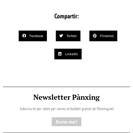
Compartir:
Facebook
Twitter
Pinterest
LinkedIn
Newsletter Pànxing
Subscriu-te per rebre per correu el butlletí gratuït de Pànxing.net​
Envia-me'l