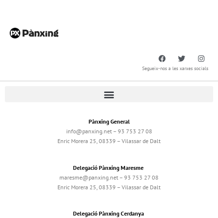
Segueix-nos a les xarxes socials
Pànxing General
info@panxing.net – 93 753 27 08
Enric Morera 25, 08339 – Vilassar de Dalt
Delegació Pànxing Maresme
maresme@panxing.net – 93 753 27 08
Enric Morera 25, 08339 – Vilassar de Dalt
Delegació Pànxing Cerdanya