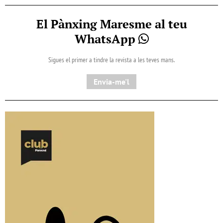
El Pànxing Maresme al teu
WhatsApp
Sigues el primer a tindre la revista a les teves mans.
Envia-me'l