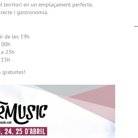
 territori en un emplaçament perfecte,
irecte i gastronomia.
ir de les 19h
a 00h
 a 23h
a 15h
s gratuïtes!