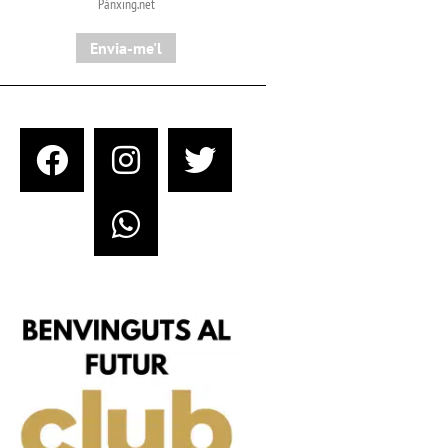
Pànxing.net​
Envia-me'l