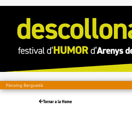
Pànxing Berguedà
Tornar a la Home