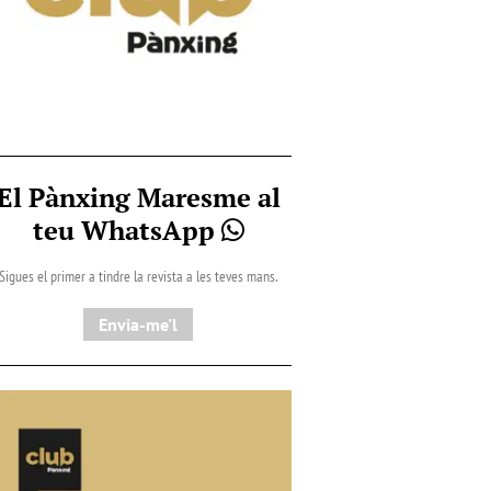
El Pànxing Maresme al
teu WhatsApp
Sigues el primer a tindre la revista a les teves mans.
Envia-me'l