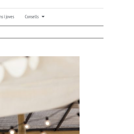
s i joves
Consells