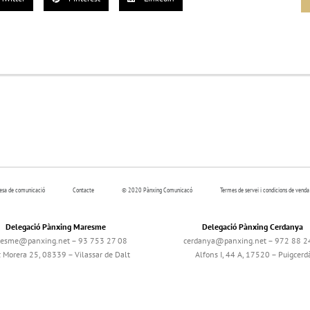
resa de comunicació
Contacte
© 2020 Pànxing Comunicacó
Termes de servei i condicions de venda
Delegació Pànxing Maresme
Delegació Pànxing Cerdanya
esme@panxing.net – 93 753 27 08
cerdanya@panxing.net – 972 88 2
c Morera 25, 08339 – Vilassar de Dalt
Alfons I, 44 A, 17520 – Puigcerd