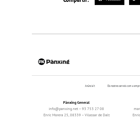
Anúncia’t
Els nostres serveis com a emp
Pànxing General
info@panxing.net – 93 753 27 08
mar
Enric Morera 25, 08339 – Vilassar de Dalt
Enri