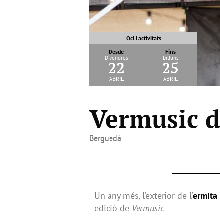
Oci i activitats
Desde
Fins
Divendres
Dilluns
22
25
abril
abril
Vermusic d
Berguedà
Un any més, l’exterior de l’
ermita
edició de
Vermusic
.