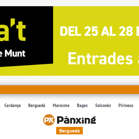
Cerdanya
Berguedà
Maresme
Bages
Solsonès
Pirineus
Berguedà