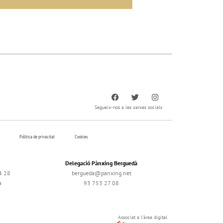
Segueix-nos a les xarxes socials
Pólitica de privacitat
Cookies
Delegació Pànxing Berguedà
4 28
bergueda@panxing.net
à
93 753 27 08
Associat a l'àrea digital