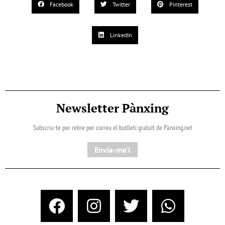
Facebook
Twitter
Pinterest
LinkedIn
Newsletter Pànxing
Subscriu-te per rebre per correu el butlletí gratuït de Pànxing.net​
Envia-me'l