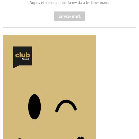
Sigues el primer a tindre la revista a les teves mans.
Envia-me'l