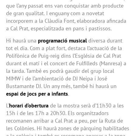
que l’any passat ens van conquistar amb producte
de gran qualitat. I enguany com a novetat
incorporem a la Clàudia Font, elaboradora afincada
a Cal Prat, especialitzada en pans i pastissos.
Hi haurà una
programació musical
diversa durant
tot el dia. Com a plat fort, destaca l’actuació de la
Polifònica de Puig-reig dins l’Església de Cal Prat
durant el matí i el concert de Fulfilleds (Manresa) a
la tarda. També es podrà gaudir del grup local
MIMW i de l’ambientació de DJ Neipa i José
Bustamante DJ. Un any més, també hi haurà un
espai de jocs per a infants
.
L’
horari d’obertura
de la mostra serà d’11h30 a les
15h i de les 17h a 20h30. Els organitzadors
recomanen arribar a Cal Prat a peu, per la Ruta de
les Colònies. Hi haurà zones de pàrquing habilitades
a la colònia i també es recomana aparcar a la zona