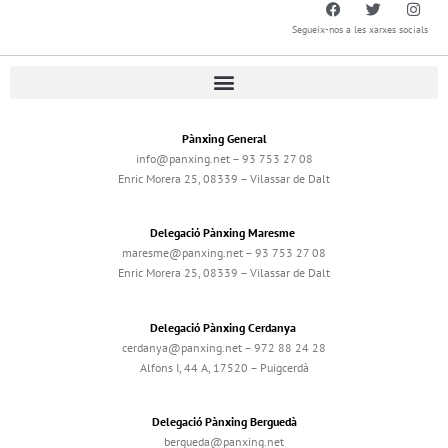
Segueix-nos a les xarxes socials
Pànxing General
info@panxing.net – 93 753 27 08
Enric Morera 25, 08339 – Vilassar de Dalt
Delegació Pànxing Maresme
maresme@panxing.net – 93 753 27 08
Enric Morera 25, 08339 – Vilassar de Dalt
Delegació Pànxing Cerdanya
cerdanya@panxing.net – 972 88 24 28
Alfons I, 44 A, 17520 – Puigcerdà
Delegació Pànxing Berguedà
bergueda@panxing.net