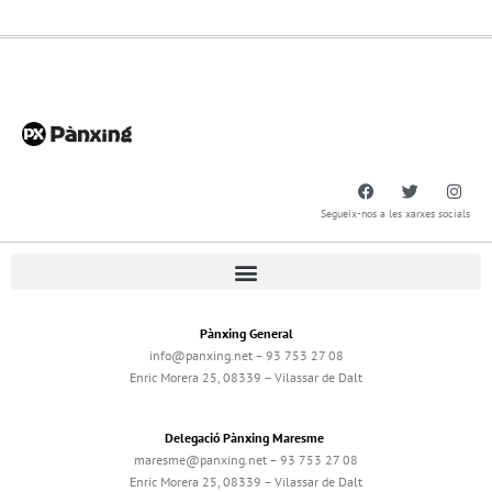
Segueix-nos a les xarxes socials
Pànxing General
info@panxing.net – 93 753 27 08
Enric Morera 25, 08339 – Vilassar de Dalt
Delegació Pànxing Maresme
maresme@panxing.net – 93 753 27 08
Enric Morera 25, 08339 – Vilassar de Dalt