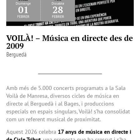
Diumenge
Dissabte
01
28
febrer
febrer
VOILÀ! – Música en directe des de
2009
Berguedà
Amb més de 5.000 concerts programats a la Sala
Voilà de Manresa, diversos cicles de música en
directe al Berguedà i al Bages, i produccions
especials en espais singulars, Voilà! s’ha consolidat
com un referent musical de proximitat.
Aquest 2026 celebra
17 anys de música en directe i
de Cicle Tribut
, una proposta que ha crescut i s’ha