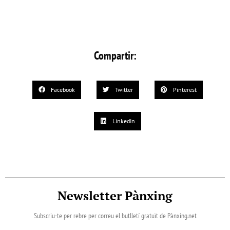
Compartir:
Facebook
Twitter
Pinterest
LinkedIn
Newsletter Pànxing
Subscriu-te per rebre per correu el butlletí gratuït de Pànxing.net​