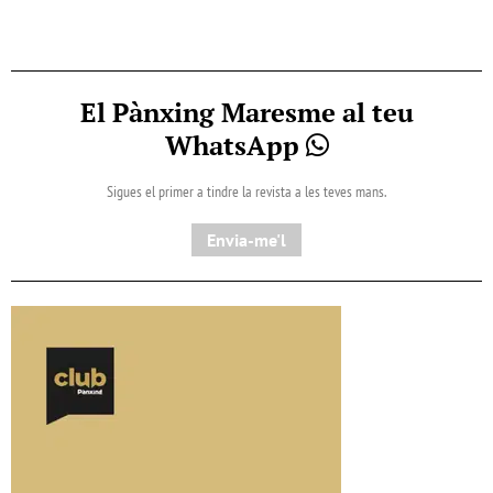
El Pànxing Maresme al teu
WhatsApp
Sigues el primer a tindre la revista a les teves mans.
Envia-me'l