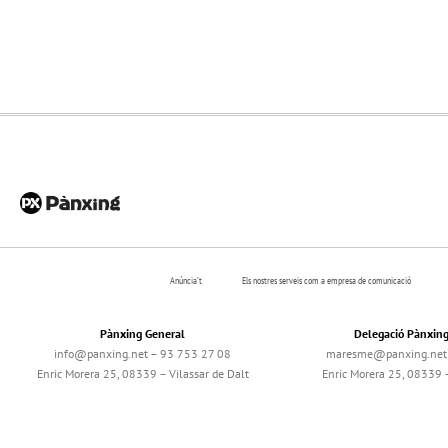
Anúncia’t
Els nostres serveis com a empresa de comunicació
Pànxing General
Delegació Pànxin
info@panxing.net – 93 753 27 08
maresme@panxing.net 
Enric Morera 25, 08339 – Vilassar de Dalt
Enric Morera 25, 08339 –