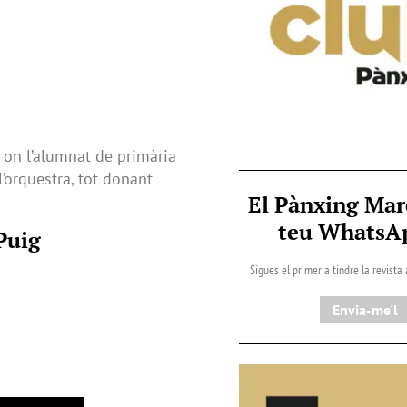
, on l’alumnat de primària
’orquestra, tot donant
El Pànxing Mar
teu Whats
Puig
Sigues el primer a tindre la revista
Envia-me'l