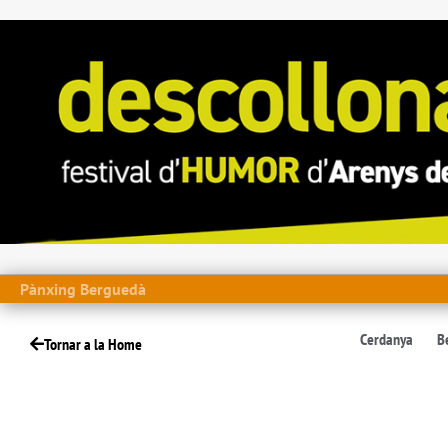
Pànxing Berguedà
Cerdanya
B
Tornar a la Home