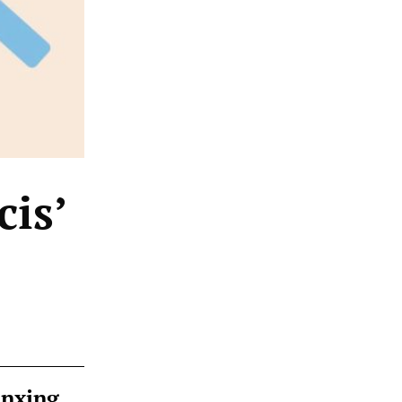
cis’
ànxing