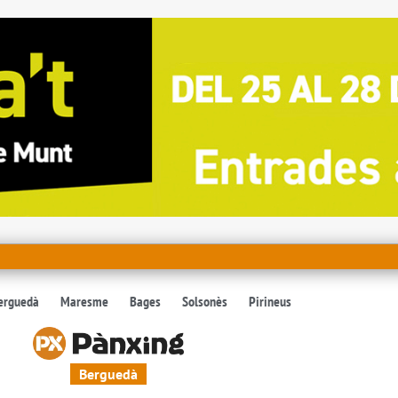
erguedà
Maresme
Bages
Solsonès
Pirineus
Berguedà