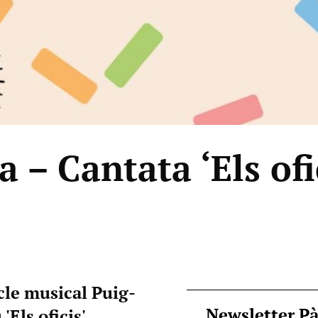
 – Cantata ‘Els ofi
cle musical Puig-
Newsletter P
'Els oficis'