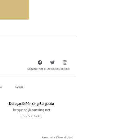
Segueix-nos a les xarxes socials
tat
Cookies
Delegació Pànxing Berguedà
bergueda@panxing.net
93 753 27 08
Associat a l'àrea digital