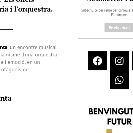
a i l'orquestra.
Subscriu-te per rebre per correu el b
Pànxing.net​
Envia-me'l
anta
, un encontre musical
dinamisme d’una orquestra
ia i emoció, en un
protagonisme.
anta