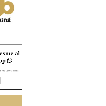
esme al
App
 a les teves mans.