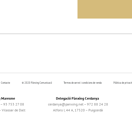
Contacte
© 2020 Pànxing Comunicacó
Termes de servei i condicions de venda
Pólitica de privaci
g Maresme
Delegació Pànxing Cerdanya
– 93 753 27 08
cerdanya@panxing.net – 972 88 24 28
 Vilassar de Dalt
Alfons I, 44 A, 17520 – Puigcerdà