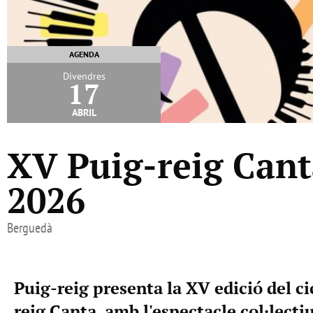
AGENDA
Divendres
17
abril
XV Puig-reig Canta
2026
Berguedà
Puig-reig presenta la XV edició del ci
reig Canta, amb l'espectacle col·lectiu 