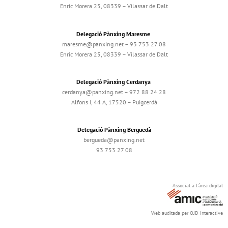
Enric Morera 25, 08339 – Vilassar de Dalt
Delegació Pànxing Maresme
maresme@panxing.net – 93 753 27 08
Enric Morera 25, 08339 – Vilassar de Dalt
Delegació Pànxing Cerdanya
cerdanya@panxing.net – 972 88 24 28
Alfons I, 44 A, 17520 – Puigcerdà
Delegació Pànxing Berguedà
bergueda@panxing.net
93 753 27 08
Associat a l'àrea digital
Web auditada per OJD Interactive