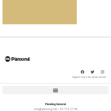
Segueix-nos a les xarxes socials
Pànxing General
info@panxing.net – 93 753 27 08