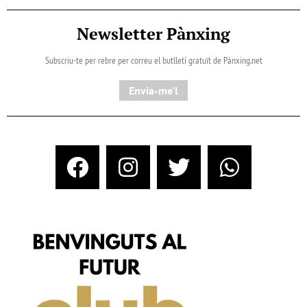
Newsletter Pànxing
Subscriu-te per rebre per correu el butlletí gratuït de Pànxing.net​
Envia-me'l