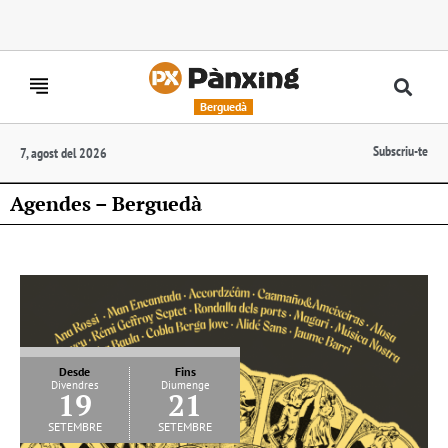
Berguedà
Subscriu-te
7, agost del 2026
Agendes – Berguedà
Desde
Fins
Divendres
Diumenge
19
21
setembre
setembre