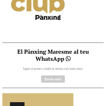
El Pànxing Maresme al teu
WhatsApp
Sigues el primer a tindre la revista a les teves mans.
Envia-me'l