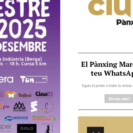
El Pànxing Mar
teu Whats
Sigues el primer a tindre la revista
Envia-me'l