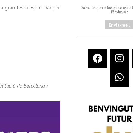
a gran festa esportiva per
Subscriu-te per rebre per correu el b
Pànxing.net​
Envia-me'l
putació de Barcelona i