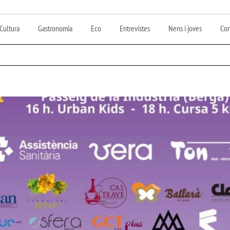
Cultura
Gastronomia
Eco
Entrevistes
Nens i joves
Con