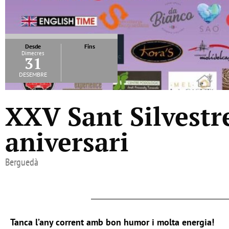
Desde
Fins
Dimecres
31
desembre
XXV Sant Silvestr
aniversari
Berguedà
Tanca l’any corrent amb bon humor i molta energia!