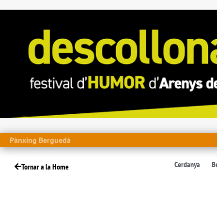
Pànxing Berguedà
Cerdanya
B
Tornar a la Home