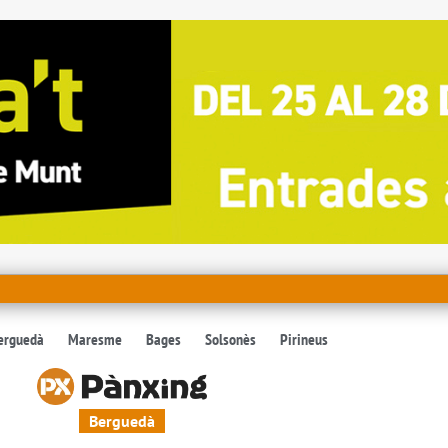
erguedà
Maresme
Bages
Solsonès
Pirineus
Berguedà