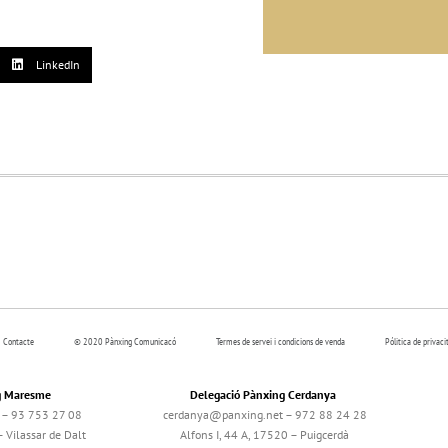
LinkedIn
Contacte
© 2020 Pànxing Comunicacó
Termes de servei i condicions de venda
Pólitica de privaci
g Maresme
Delegació Pànxing Cerdanya
– 93 753 27 08
cerdanya@panxing.net – 972 88 24 28
 Vilassar de Dalt
Alfons I, 44 A, 17520 – Puigcerdà