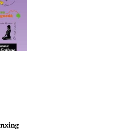
ànxing