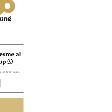
esme al
App
 a les teves mans.