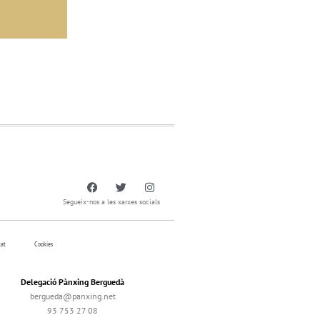
Segueix-nos a les xarxes socials
tat
Cookies
Delegació Pànxing Berguedà
bergueda@panxing.net
93 753 27 08