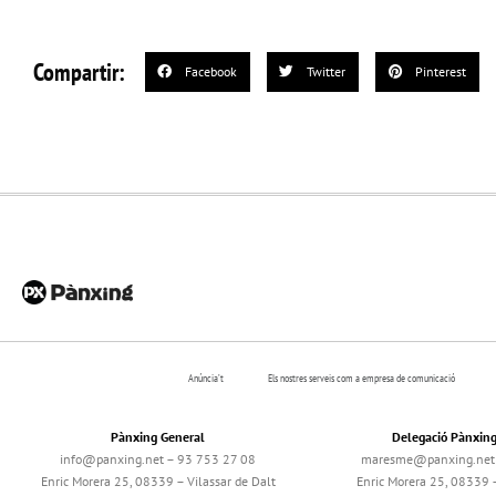
Compartir:
Facebook
Twitter
Pinterest
Anúncia’t
Els nostres serveis com a empresa de comunicació
Pànxing General
Delegació Pànxin
info@panxing.net – 93 753 27 08
maresme@panxing.net 
Enric Morera 25, 08339 – Vilassar de Dalt
Enric Morera 25, 08339 –