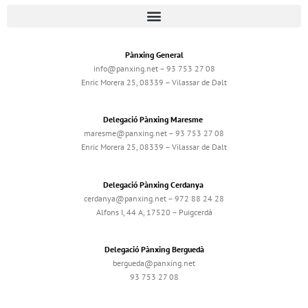
Pànxing General
info@panxing.net – 93 753 27 08
Enric Morera 25, 08339 – Vilassar de Dalt
Delegació Pànxing Maresme
maresme@panxing.net – 93 753 27 08
Enric Morera 25, 08339 – Vilassar de Dalt
Delegació Pànxing Cerdanya
cerdanya@panxing.net – 972 88 24 28
Alfons I, 44 A, 17520 – Puigcerdà
Delegació Pànxing Berguedà
bergueda@panxing.net
93 753 27 08