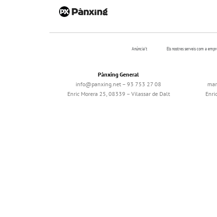
Anúncia’t
Els nostres serveis com a emp
Pànxing General
info@panxing.net – 93 753 27 08
mar
Enric Morera 25, 08339 – Vilassar de Dalt
Enri