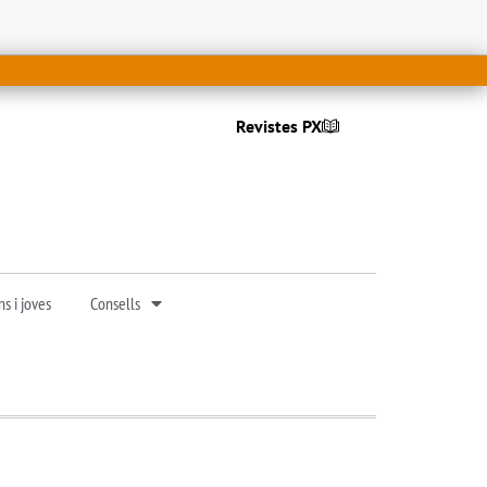
Revistes PX
s i joves
Consells