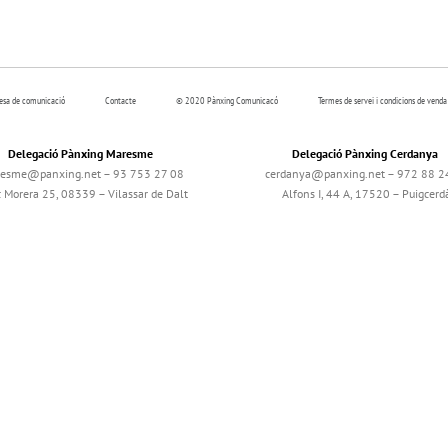
resa de comunicació
Contacte
© 2020 Pànxing Comunicacó
Termes de servei i condicions de venda
Delegació Pànxing Maresme
Delegació Pànxing Cerdanya
esme@panxing.net – 93 753 27 08
cerdanya@panxing.net – 972 88 2
c Morera 25, 08339 – Vilassar de Dalt
Alfons I, 44 A, 17520 – Puigcerd