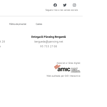
Segueix-nos a les xarxes socials
Pólitica de privacitat
Cookies
Delegació Pànxing Berguedà
4 28
bergueda@panxing.net
à
93 753 27 08
Associat a l'àrea digital
Web auditada per OJD Interactive