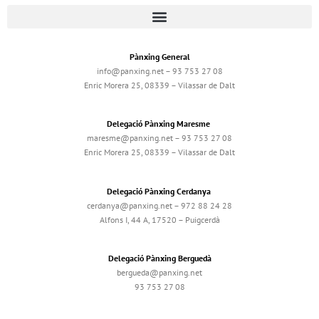
Pànxing General
info@panxing.net – 93 753 27 08
Enric Morera 25, 08339 – Vilassar de Dalt
Delegació Pànxing Maresme
maresme@panxing.net – 93 753 27 08
Enric Morera 25, 08339 – Vilassar de Dalt
Delegació Pànxing Cerdanya
cerdanya@panxing.net – 972 88 24 28
Alfons I, 44 A, 17520 – Puigcerdà
Delegació Pànxing Berguedà
bergueda@panxing.net
93 753 27 08