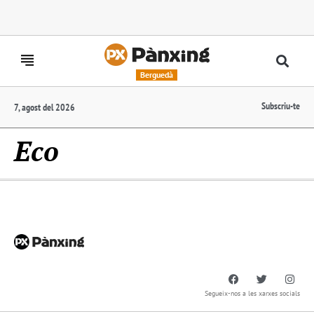
Berguedà
Subscriu-te
7, agost del 2026
Eco
Segueix-nos a les xarxes socials