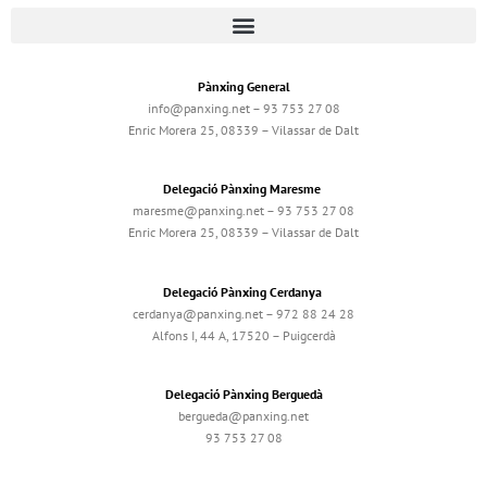
Pànxing General
info@panxing.net – 93 753 27 08
Enric Morera 25, 08339 – Vilassar de Dalt
Delegació Pànxing Maresme
maresme@panxing.net – 93 753 27 08
Enric Morera 25, 08339 – Vilassar de Dalt
Delegació Pànxing Cerdanya
cerdanya@panxing.net – 972 88 24 28
Alfons I, 44 A, 17520 – Puigcerdà
Delegació Pànxing Berguedà
bergueda@panxing.net
93 753 27 08