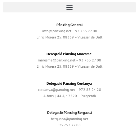
Pànxing General
info@panxing.net – 93 753 27 08
Enric Morera 25, 08339 – Vilassar de Dalt
Delegació Pànxing Maresme
maresme@panxing.net – 93 753 27 08
Enric Morera 25, 08339 – Vilassar de Dalt
Delegació Pànxing Cerdanya
cerdanya@panxing.net – 972 88 24 28
Alfons I, 44 A, 17520 – Puigcerdà
Delegació Pànxing Berguedà
bergueda@panxing.net
93 753 27 08