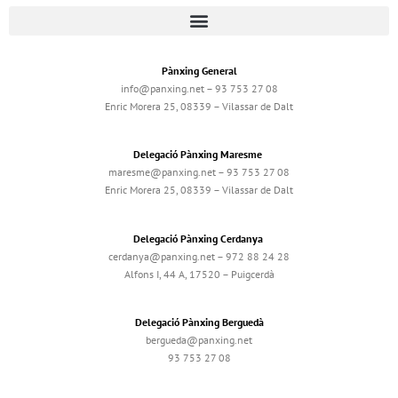
Pànxing General
info@panxing.net – 93 753 27 08
Enric Morera 25, 08339 – Vilassar de Dalt
Delegació Pànxing Maresme
maresme@panxing.net – 93 753 27 08
Enric Morera 25, 08339 – Vilassar de Dalt
Delegació Pànxing Cerdanya
cerdanya@panxing.net – 972 88 24 28
Alfons I, 44 A, 17520 – Puigcerdà
Delegació Pànxing Berguedà
bergueda@panxing.net
93 753 27 08