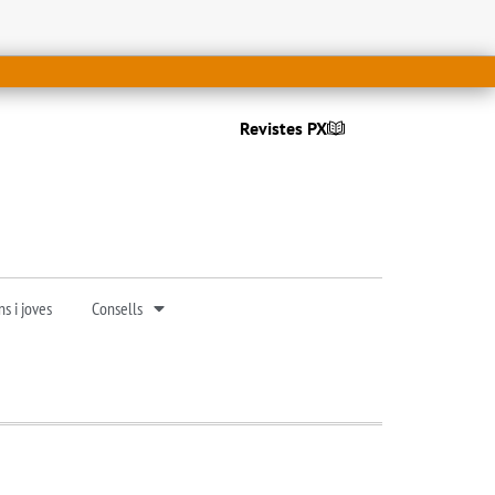
Revistes PX
s i joves
Consells