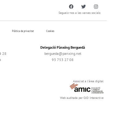
Segueix-nos a les xarxes socials
Pólitica de privacitat
Cookies
Delegació Pànxing Berguedà
4 28
bergueda@panxing.net
à
93 753 27 08
Associat a l'àrea digital
Web auditada per OJD Interactive