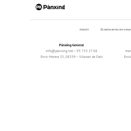
Anúncia’t
Els nostres serveis com a emp
Pànxing General
info@panxing.net – 93 753 27 08
mar
Enric Morera 25, 08339 – Vilassar de Dalt
Enri