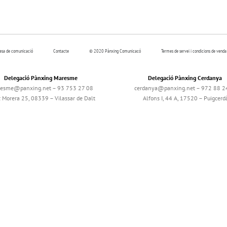
resa de comunicació
Contacte
© 2020 Pànxing Comunicacó
Termes de servei i condicions de venda
Delegació Pànxing Maresme
Delegació Pànxing Cerdanya
esme@panxing.net – 93 753 27 08
cerdanya@panxing.net – 972 88 2
c Morera 25, 08339 – Vilassar de Dalt
Alfons I, 44 A, 17520 – Puigcerd