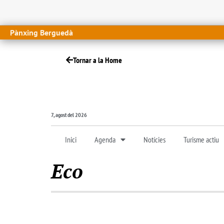
Pànxing Berguedà
Tornar a la Home
7, agost del 2026
Inici
Agenda
Notícies
Turisme actiu
Eco