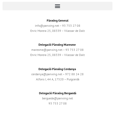
Pànxing General
info@panxing.net – 93 753 27 08
Enric Morera 25, 08339 – Vilassar de Dalt
Delegació Pànxing Maresme
maresme@panxing.net – 93 753 27 08
Enric Morera 25, 08339 – Vilassar de Dalt
Delegació Pànxing Cerdanya
cerdanya@panxing.net – 972 88 24 28
Alfons I, 44 A, 17520 – Puigcerdà
Delegació Pànxing Berguedà
bergueda@panxing.net
93 753 27 08