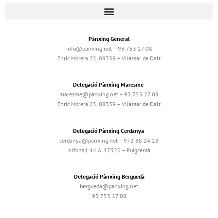
Pànxing General
info@panxing.net – 93 753 27 08
Enric Morera 25, 08339 – Vilassar de Dalt
Delegació Pànxing Maresme
maresme@panxing.net – 93 753 27 08
Enric Morera 25, 08339 – Vilassar de Dalt
Delegació Pànxing Cerdanya
cerdanya@panxing.net – 972 88 24 28
Alfons I, 44 A, 17520 – Puigcerdà
Delegació Pànxing Berguedà
bergueda@panxing.net
93 753 27 08