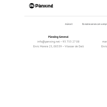
Anúncia’t
Els nostres serveis com a emp
Pànxing General
info@panxing.net – 93 753 27 08
mar
Enric Morera 25, 08339 – Vilassar de Dalt
Enri