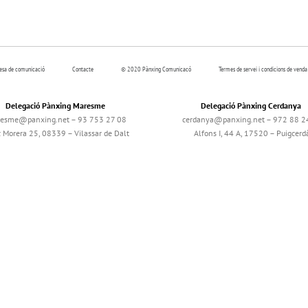
resa de comunicació
Contacte
© 2020 Pànxing Comunicacó
Termes de servei i condicions de venda
Delegació Pànxing Maresme
Delegació Pànxing Cerdanya
esme@panxing.net – 93 753 27 08
cerdanya@panxing.net – 972 88 2
c Morera 25, 08339 – Vilassar de Dalt
Alfons I, 44 A, 17520 – Puigcerd