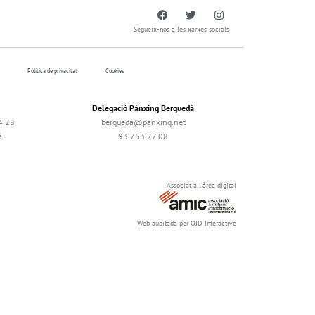
Segueix-nos a les xarxes socials
Pólitica de privacitat
Cookies
Delegació Pànxing Berguedà
4 28
bergueda@panxing.net
à
93 753 27 08
Associat a l'àrea digital
Web auditada per OJD Interactive