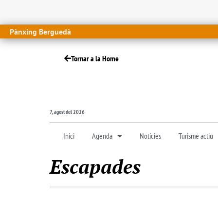
Pànxing Berguedà
Tornar a la Home
7, agost del 2026
Inici
Agenda
Notícies
Turisme actiu
Escapades