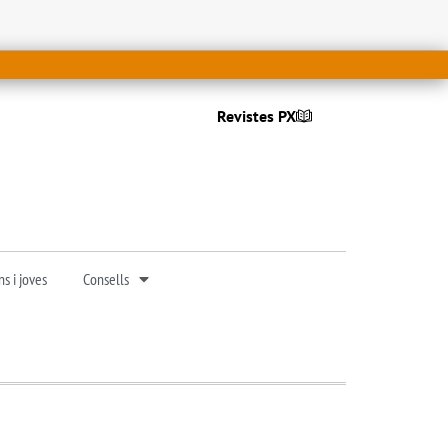
Revistes PX
s i joves
Consells