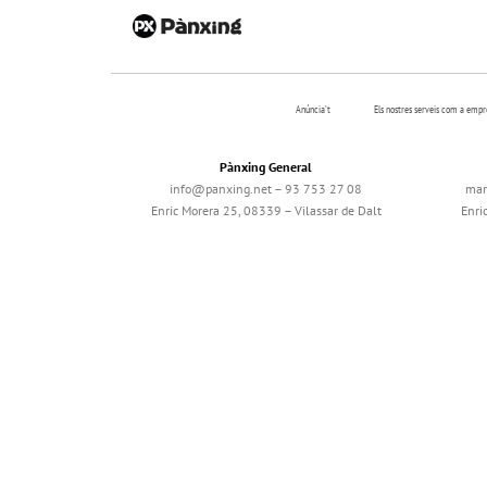
Anúncia’t
Els nostres serveis com a emp
Pànxing General
info@panxing.net – 93 753 27 08
mar
Enric Morera 25, 08339 – Vilassar de Dalt
Enri