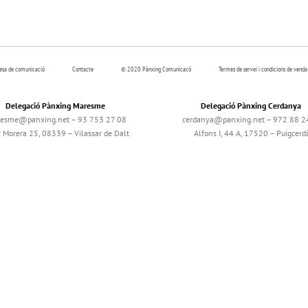
resa de comunicació
Contacte
© 2020 Pànxing Comunicacó
Termes de servei i condicions de venda
Delegació Pànxing Maresme
Delegació Pànxing Cerdanya
esme@panxing.net – 93 753 27 08
cerdanya@panxing.net – 972 88 2
c Morera 25, 08339 – Vilassar de Dalt
Alfons I, 44 A, 17520 – Puigcerd