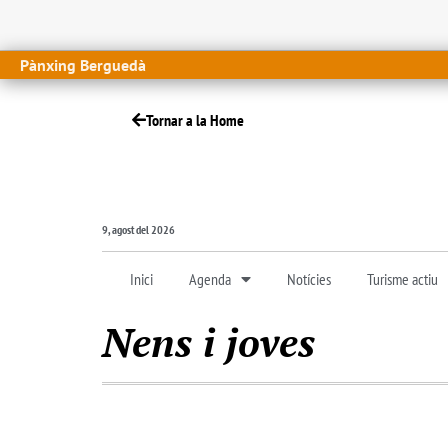
Pànxing Berguedà
Tornar a la Home
9, agost del 2026
Inici
Agenda
Notícies
Turisme actiu
Nens i joves