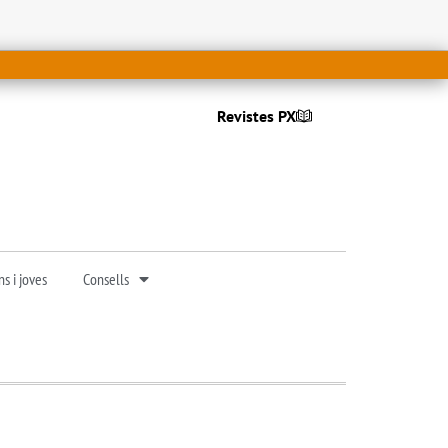
Revistes PX
s i joves
Consells