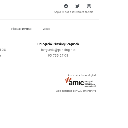
Segueix-nos a les xarxes socials
Pólitica de privacitat
Cookies
Delegació Pànxing Berguedà
4 28
bergueda@panxing.net
à
93 753 27 08
Associat a l'àrea digital
Web auditada per OJD Interactive