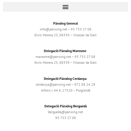
Pànxing General
info@panxing.net – 93 753 27 08
Enric Morera 25, 08339 – Vilassar de Dalt
Delegació Pànxing Maresme
maresme@panxing.net – 93 753 27 08
Enric Morera 25, 08339 – Vilassar de Dalt
Delegació Pànxing Cerdanya
cerdanya@panxing.net – 972 88 24 28
Alfons I, 44 A, 17520 – Puigcerdà
Delegació Pànxing Berguedà
bergueda@panxing.net
93 753 27 08