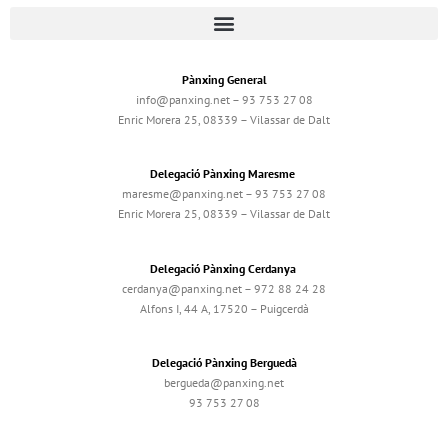
Pànxing General
info@panxing.net – 93 753 27 08
Enric Morera 25, 08339 – Vilassar de Dalt
Delegació Pànxing Maresme
maresme@panxing.net – 93 753 27 08
Enric Morera 25, 08339 – Vilassar de Dalt
Delegació Pànxing Cerdanya
cerdanya@panxing.net – 972 88 24 28
Alfons I, 44 A, 17520 – Puigcerdà
Delegació Pànxing Berguedà
bergueda@panxing.net
93 753 27 08