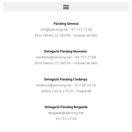
Pànxing General
info@panxing.net – 93 753 27 08
Enric Morera 25, 08339 – Vilassar de Dalt
Delegació Pànxing Maresme
maresme@panxing.net – 93 753 27 08
Enric Morera 25, 08339 – Vilassar de Dalt
Delegació Pànxing Cerdanya
cerdanya@panxing.net – 972 88 24 28
Alfons I, 44 A, 17520 – Puigcerdà
Delegació Pànxing Berguedà
bergueda@panxing.net
93 753 27 08