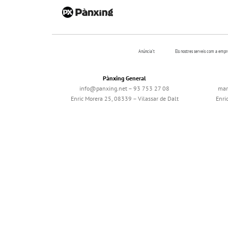
Anúncia’t
Els nostres serveis com a emp
Pànxing General
info@panxing.net – 93 753 27 08
mar
Enric Morera 25, 08339 – Vilassar de Dalt
Enri