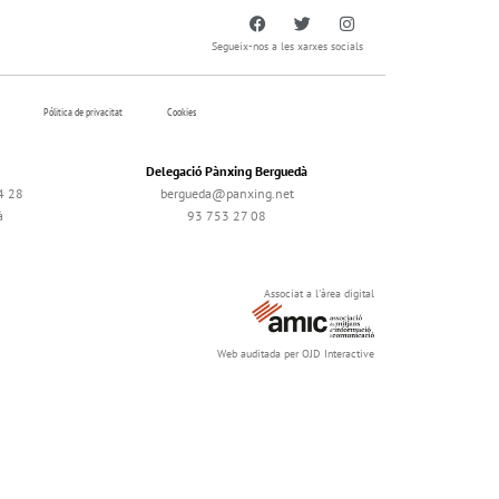
Segueix-nos a les xarxes socials
Pólitica de privacitat
Cookies
Delegació Pànxing Berguedà
4 28
bergueda@panxing.net
à
93 753 27 08
Associat a l'àrea digital
Web auditada per OJD Interactive