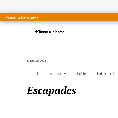
Pànxing Berguedà
Tornar a la Home
8, agost del 2026
Inici
Agenda
Notícies
Turisme actiu
Escapades