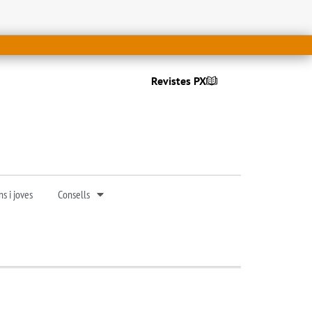
Revistes PX
s i joves
Consells