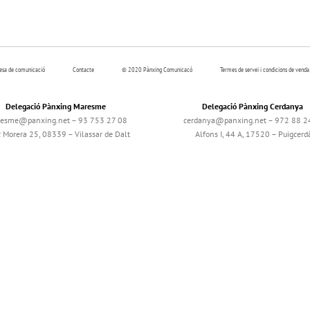
resa de comunicació
Contacte
© 2020 Pànxing Comunicacó
Termes de servei i condicions de venda
Delegació Pànxing Maresme
Delegació Pànxing Cerdanya
esme@panxing.net – 93 753 27 08
cerdanya@panxing.net – 972 88 2
c Morera 25, 08339 – Vilassar de Dalt
Alfons I, 44 A, 17520 – Puigcerd