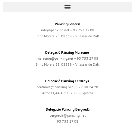
Pànxing General
info@panxing.net – 93 753 27 08
Enric Morera 25, 08339 – Vilassar de Dalt
Delegació Pànxing Maresme
maresme@panxing.net – 93 753 27 08
Enric Morera 25, 08339 – Vilassar de Dalt
Delegació Pànxing Cerdanya
cerdanya@panxing.net – 972 88 24 28
Alfons I, 44 A, 17520 – Puigcerdà
Delegació Pànxing Berguedà
bergueda@panxing.net
93 753 27 08