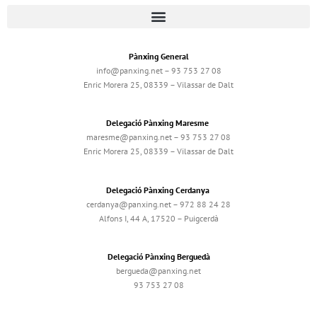
Pànxing General
info@panxing.net – 93 753 27 08
Enric Morera 25, 08339 – Vilassar de Dalt
Delegació Pànxing Maresme
maresme@panxing.net – 93 753 27 08
Enric Morera 25, 08339 – Vilassar de Dalt
Delegació Pànxing Cerdanya
cerdanya@panxing.net – 972 88 24 28
Alfons I, 44 A, 17520 – Puigcerdà
Delegació Pànxing Berguedà
bergueda@panxing.net
93 753 27 08