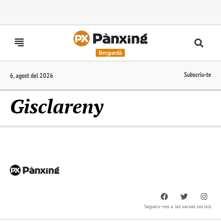
Berguedà
Subscriu-te
6, agost del 2026
Gisclareny
Segueix-nos a les xarxes socials