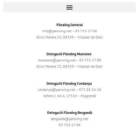
Pànxing General
info@panxing.net – 93 753 27 08
Enric Morera 25, 08339 – Vilassar de Dalt
Delegació Pànxing Maresme
maresme@panxing.net – 93 753 27 08
Enric Morera 25, 08339 – Vilassar de Dalt
Delegació Pànxing Cerdanya
cerdanya@panxing.net – 972 88 24 28
Alfons I, 44 A, 17520 – Puigcerdà
Delegació Pànxing Berguedà
bergueda@panxing.net
93 753 27 08