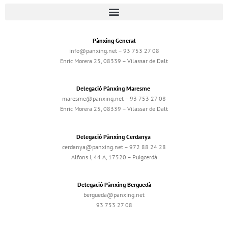
Pànxing General
info@panxing.net – 93 753 27 08
Enric Morera 25, 08339 – Vilassar de Dalt
Delegació Pànxing Maresme
maresme@panxing.net – 93 753 27 08
Enric Morera 25, 08339 – Vilassar de Dalt
Delegació Pànxing Cerdanya
cerdanya@panxing.net – 972 88 24 28
Alfons I, 44 A, 17520 – Puigcerdà
Delegació Pànxing Berguedà
bergueda@panxing.net
93 753 27 08