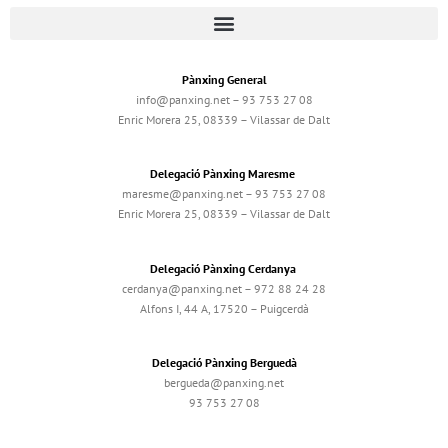
Pànxing General
info@panxing.net – 93 753 27 08
Enric Morera 25, 08339 – Vilassar de Dalt
Delegació Pànxing Maresme
maresme@panxing.net – 93 753 27 08
Enric Morera 25, 08339 – Vilassar de Dalt
Delegació Pànxing Cerdanya
cerdanya@panxing.net – 972 88 24 28
Alfons I, 44 A, 17520 – Puigcerdà
Delegació Pànxing Berguedà
bergueda@panxing.net
93 753 27 08