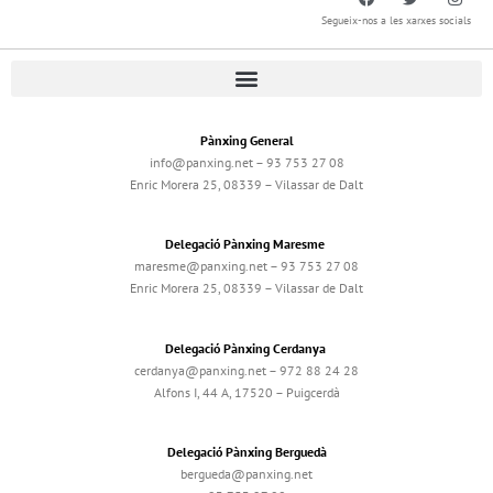
Segueix-nos a les xarxes socials
Pànxing General
info@panxing.net – 93 753 27 08
Enric Morera 25, 08339 – Vilassar de Dalt
Delegació Pànxing Maresme
maresme@panxing.net – 93 753 27 08
Enric Morera 25, 08339 – Vilassar de Dalt
Delegació Pànxing Cerdanya
cerdanya@panxing.net – 972 88 24 28
Alfons I, 44 A, 17520 – Puigcerdà
Delegació Pànxing Berguedà
bergueda@panxing.net