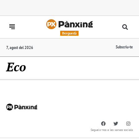
Berguedà
Subscriu-te
7, agost del 2026
Eco
Segueix-nos a les xarxes socials