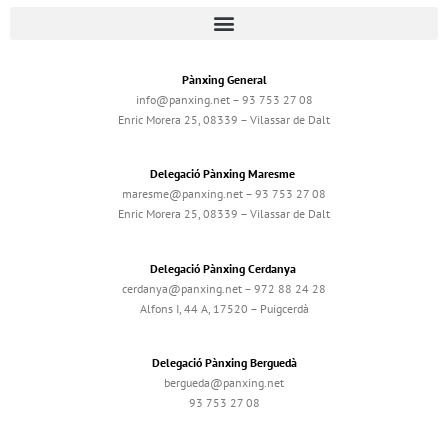
Pànxing General
info@panxing.net – 93 753 27 08
Enric Morera 25, 08339 – Vilassar de Dalt
Delegació Pànxing Maresme
maresme@panxing.net – 93 753 27 08
Enric Morera 25, 08339 – Vilassar de Dalt
Delegació Pànxing Cerdanya
cerdanya@panxing.net – 972 88 24 28
Alfons I, 44 A, 17520 – Puigcerdà
Delegació Pànxing Berguedà
bergueda@panxing.net
93 753 27 08