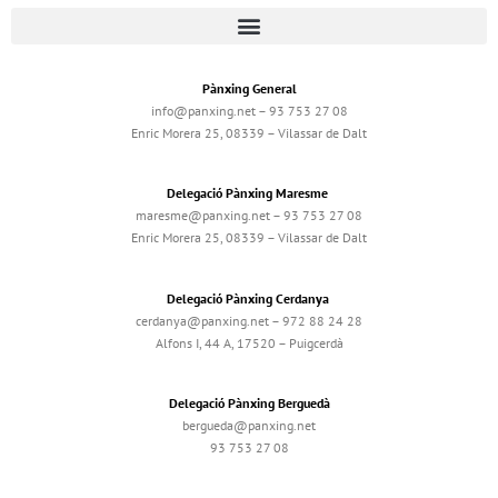
Pànxing General
info@panxing.net – 93 753 27 08
Enric Morera 25, 08339 – Vilassar de Dalt
Delegació Pànxing Maresme
maresme@panxing.net – 93 753 27 08
Enric Morera 25, 08339 – Vilassar de Dalt
Delegació Pànxing Cerdanya
cerdanya@panxing.net – 972 88 24 28
Alfons I, 44 A, 17520 – Puigcerdà
Delegació Pànxing Berguedà
bergueda@panxing.net
93 753 27 08