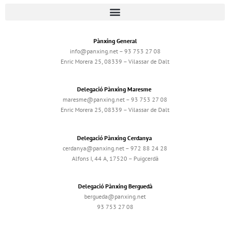
Pànxing General
info@panxing.net – 93 753 27 08
Enric Morera 25, 08339 – Vilassar de Dalt
Delegació Pànxing Maresme
maresme@panxing.net – 93 753 27 08
Enric Morera 25, 08339 – Vilassar de Dalt
Delegació Pànxing Cerdanya
cerdanya@panxing.net – 972 88 24 28
Alfons I, 44 A, 17520 – Puigcerdà
Delegació Pànxing Berguedà
bergueda@panxing.net
93 753 27 08