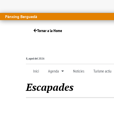
Pànxing Berguedà
Tornar a la Home
8, agost del 2026
Inici
Agenda
Notícies
Turisme actiu
Escapades