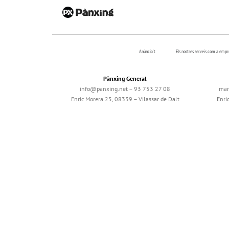
Anúncia’t
Els nostres serveis com a emp
Pànxing General
info@panxing.net – 93 753 27 08
mar
Enric Morera 25, 08339 – Vilassar de Dalt
Enri