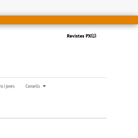
Revistes PX
s i joves
Consells