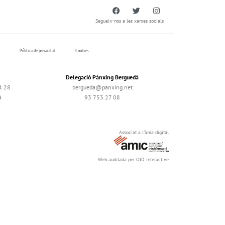
Segueix-nos a les xarxes socials
Pólitica de privacitat
Cookies
Delegació Pànxing Berguedà
4 28
bergueda@panxing.net
à
93 753 27 08
Associat a l'àrea digital
Web auditada per OJD Interactive