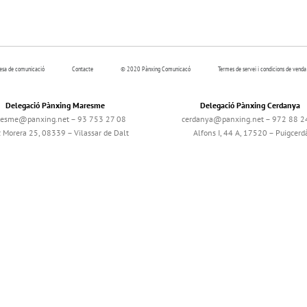
resa de comunicació
Contacte
© 2020 Pànxing Comunicacó
Termes de servei i condicions de venda
Delegació Pànxing Maresme
Delegació Pànxing Cerdanya
esme@panxing.net – 93 753 27 08
cerdanya@panxing.net – 972 88 2
c Morera 25, 08339 – Vilassar de Dalt
Alfons I, 44 A, 17520 – Puigcerd