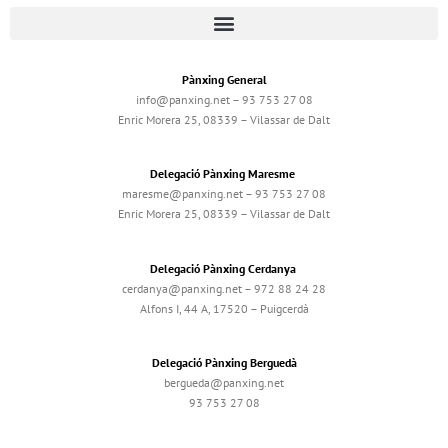
Pànxing General
info@panxing.net – 93 753 27 08
Enric Morera 25, 08339 – Vilassar de Dalt
Delegació Pànxing Maresme
maresme@panxing.net – 93 753 27 08
Enric Morera 25, 08339 – Vilassar de Dalt
Delegació Pànxing Cerdanya
cerdanya@panxing.net – 972 88 24 28
Alfons I, 44 A, 17520 – Puigcerdà
Delegació Pànxing Berguedà
bergueda@panxing.net
93 753 27 08