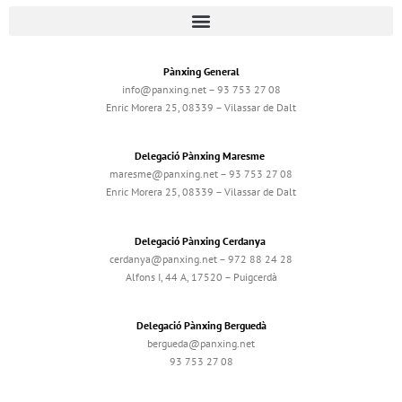
Pànxing General
info@panxing.net – 93 753 27 08
Enric Morera 25, 08339 – Vilassar de Dalt
Delegació Pànxing Maresme
maresme@panxing.net – 93 753 27 08
Enric Morera 25, 08339 – Vilassar de Dalt
Delegació Pànxing Cerdanya
cerdanya@panxing.net – 972 88 24 28
Alfons I, 44 A, 17520 – Puigcerdà
Delegació Pànxing Berguedà
bergueda@panxing.net
93 753 27 08