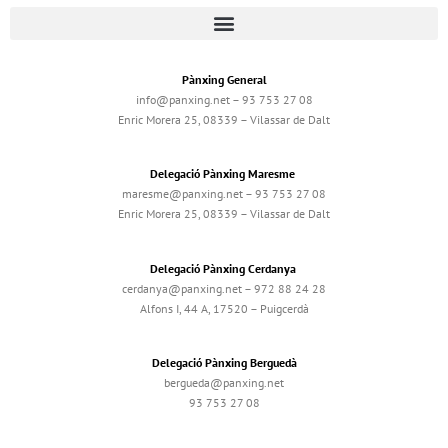
Pànxing General
info@panxing.net – 93 753 27 08
Enric Morera 25, 08339 – Vilassar de Dalt
Delegació Pànxing Maresme
maresme@panxing.net – 93 753 27 08
Enric Morera 25, 08339 – Vilassar de Dalt
Delegació Pànxing Cerdanya
cerdanya@panxing.net – 972 88 24 28
Alfons I, 44 A, 17520 – Puigcerdà
Delegació Pànxing Berguedà
bergueda@panxing.net
93 753 27 08