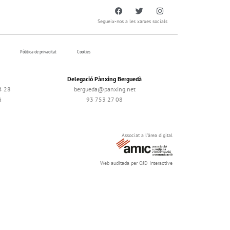
Segueix-nos a les xarxes socials
Pólitica de privacitat
Cookies
Delegació Pànxing Berguedà
4 28
bergueda@panxing.net
à
93 753 27 08
Associat a l'àrea digital
Web auditada per OJD Interactive