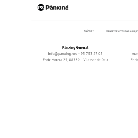
Anúncia’t
Els nostres serveis com a emp
Pànxing General
info@panxing.net – 93 753 27 08
mar
Enric Morera 25, 08339 – Vilassar de Dalt
Enri