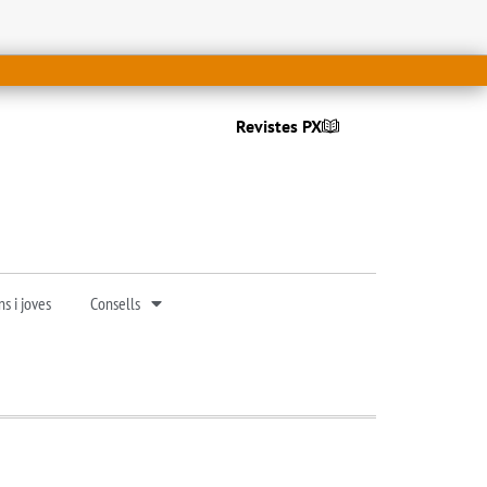
Revistes PX
s i joves
Consells