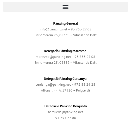
Pànxing General
info@panxing.net – 93 753 27 08
Enric Morera 25, 08339 – Vilassar de Dalt
Delegació Pànxing Maresme
maresme@panxing.net – 93 753 27 08
Enric Morera 25, 08339 – Vilassar de Dalt
Delegació Pànxing Cerdanya
cerdanya@panxing.net – 972 88 24 28
Alfons I, 44 A, 17520 – Puigcerdà
Delegació Pànxing Berguedà
bergueda@panxing.net
93 753 27 08