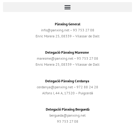
Pànxing General
info@panxing.net – 93 753 27 08
Enric Morera 25, 08339 – Vilassar de Dalt
Delegació Pànxing Maresme
maresme@panxing.net – 93 753 27 08
Enric Morera 25, 08339 – Vilassar de Dalt
Delegació Pànxing Cerdanya
cerdanya@panxing.net – 972 88 24 28
Alfons I, 44 A, 17520 – Puigcerdà
Delegació Pànxing Berguedà
bergueda@panxing.net
93 753 27 08