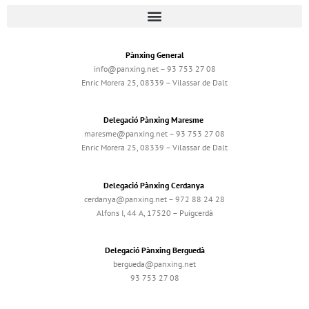
Pànxing General
info@panxing.net – 93 753 27 08
Enric Morera 25, 08339 – Vilassar de Dalt
Delegació Pànxing Maresme
maresme@panxing.net – 93 753 27 08
Enric Morera 25, 08339 – Vilassar de Dalt
Delegació Pànxing Cerdanya
cerdanya@panxing.net – 972 88 24 28
Alfons I, 44 A, 17520 – Puigcerdà
Delegació Pànxing Berguedà
bergueda@panxing.net
93 753 27 08