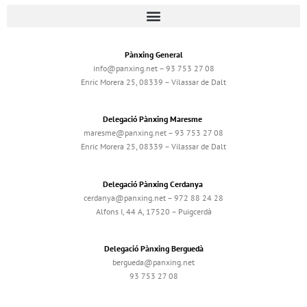
Pànxing General
info@panxing.net – 93 753 27 08
Enric Morera 25, 08339 – Vilassar de Dalt
Delegació Pànxing Maresme
maresme@panxing.net – 93 753 27 08
Enric Morera 25, 08339 – Vilassar de Dalt
Delegació Pànxing Cerdanya
cerdanya@panxing.net – 972 88 24 28
Alfons I, 44 A, 17520 – Puigcerdà
Delegació Pànxing Berguedà
bergueda@panxing.net
93 753 27 08