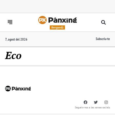
Berguedà
Subscriu-te
7, agost del 2026
Eco
Segueix-nos a les xarxes socials