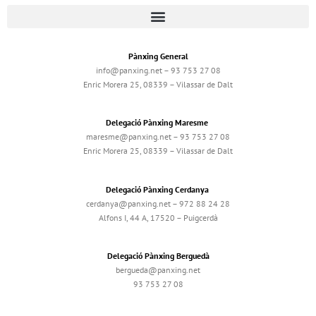
Pànxing General
info@panxing.net – 93 753 27 08
Enric Morera 25, 08339 – Vilassar de Dalt
Delegació Pànxing Maresme
maresme@panxing.net – 93 753 27 08
Enric Morera 25, 08339 – Vilassar de Dalt
Delegació Pànxing Cerdanya
cerdanya@panxing.net – 972 88 24 28
Alfons I, 44 A, 17520 – Puigcerdà
Delegació Pànxing Berguedà
bergueda@panxing.net
93 753 27 08