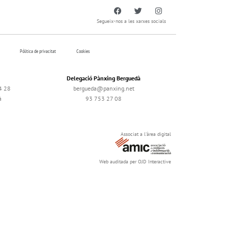
Segueix-nos a les xarxes socials
Pólitica de privacitat
Cookies
Delegació Pànxing Berguedà
4 28
bergueda@panxing.net
à
93 753 27 08
Associat a l'àrea digital
Web auditada per OJD Interactive