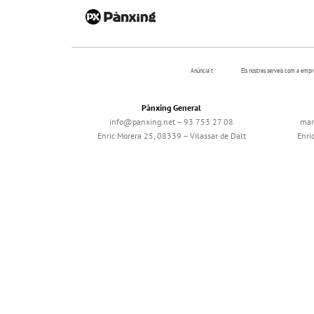
Anúncia’t
Els nostres serveis com a emp
Pànxing General
info@panxing.net – 93 753 27 08
mar
Enric Morera 25, 08339 – Vilassar de Dalt
Enri