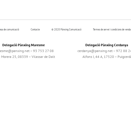
resa de comunicació
Contacte
© 2020 Pànxing Comunicacó
Termes de servei i condicions de venda
Delegació Pànxing Maresme
Delegació Pànxing Cerdanya
esme@panxing.net – 93 753 27 08
cerdanya@panxing.net – 972 88 2
c Morera 25, 08339 – Vilassar de Dalt
Alfons I, 44 A, 17520 – Puigcerd