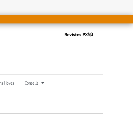
Revistes PX
s i joves
Consells