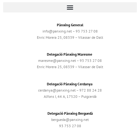
Pànxing General
info@panxing.net – 93 753 27 08
Enric Morera 25, 08339 – Vilassar de Dalt
Delegació Pànxing Maresme
maresme@panxing.net – 93 753 27 08
Enric Morera 25, 08339 – Vilassar de Dalt
Delegació Pànxing Cerdanya
cerdanya@panxing.net – 972 88 24 28
Alfons I, 44 A, 17520 – Puigcerdà
Delegació Pànxing Berguedà
bergueda@panxing.net
93 753 27 08