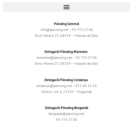
Pànxing General
info@panxing.net – 93 753 27 08
Enric Morera 25, 08339 – Vilassar de Dalt
Delegació Pànxing Maresme
maresme@panxing.net – 93 753 27 08
Enric Morera 25, 08339 – Vilassar de Dalt
Delegació Pànxing Cerdanya
cerdanya@panxing.net – 972 88 24 28
Alfons I, 44 A, 17520 – Puigcerdà
Delegació Pànxing Berguedà
bergueda@panxing.net
93 753 27 08