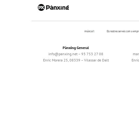
Anúncia’t
Els nostres serveis com a emp
Pànxing General
info@panxing.net – 93 753 27 08
mar
Enric Morera 25, 08339 – Vilassar de Dalt
Enri