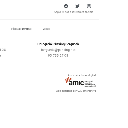
Segueix-nos a les xarxes socials
Pólitica de privacitat
Cookies
Delegació Pànxing Berguedà
4 28
bergueda@panxing.net
à
93 753 27 08
Associat a l'àrea digital
Web auditada per OJD Interactive