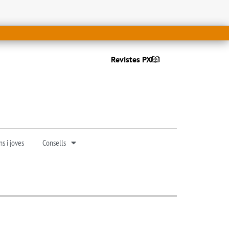
Revistes PX
s i joves
Consells