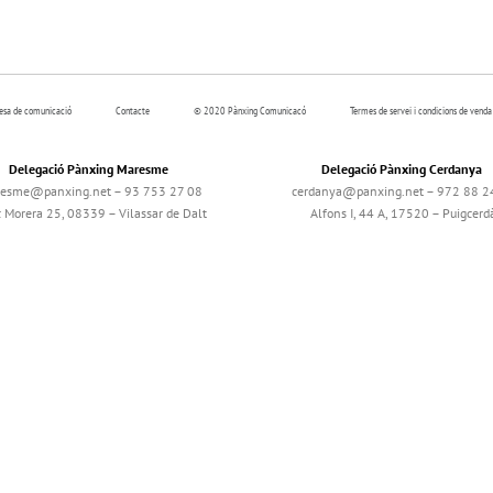
resa de comunicació
Contacte
© 2020 Pànxing Comunicacó
Termes de servei i condicions de venda
Delegació Pànxing Maresme
Delegació Pànxing Cerdanya
esme@panxing.net – 93 753 27 08
cerdanya@panxing.net – 972 88 2
c Morera 25, 08339 – Vilassar de Dalt
Alfons I, 44 A, 17520 – Puigcerd