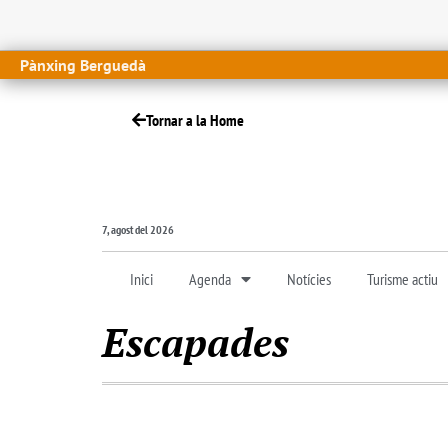
Pànxing Berguedà
Tornar a la Home
7, agost del 2026
Inici
Agenda
Notícies
Turisme actiu
Escapades