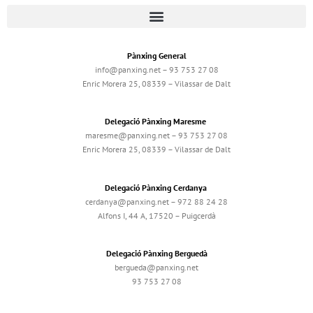
Pànxing General
info@panxing.net – 93 753 27 08
Enric Morera 25, 08339 – Vilassar de Dalt
Delegació Pànxing Maresme
maresme@panxing.net – 93 753 27 08
Enric Morera 25, 08339 – Vilassar de Dalt
Delegació Pànxing Cerdanya
cerdanya@panxing.net – 972 88 24 28
Alfons I, 44 A, 17520 – Puigcerdà
Delegació Pànxing Berguedà
bergueda@panxing.net
93 753 27 08